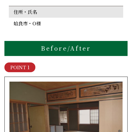
住所・氏名
姶良市・O様
Before/After
POINT 1