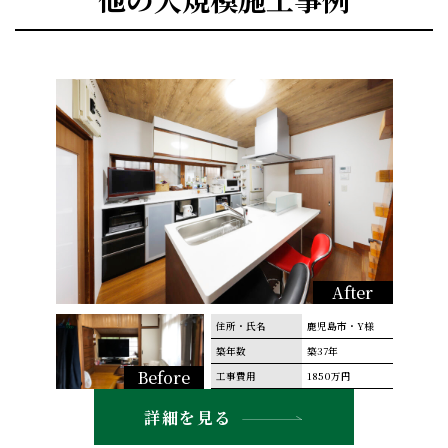
After
住所・氏名
鹿児島市・Y様
築年数
築37年
Before
工事費用
1850万円
詳細を見る