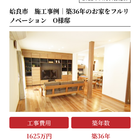
姶良市 施工事例│築36年のお家をフルリ
ノベーション O様邸
工事費用
築年数
1625万円
築36年