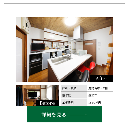
After
住所・氏名
鹿児島市・Y様
築年数
築37年
Before
工事費用
1850万円
詳細を見る